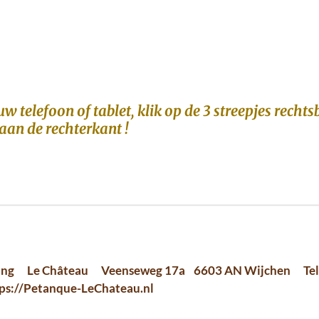
w telefoon of tablet, klik op de 3 streepjes recht
aan de rechterkant !
iging Le Château Veenseweg 17a 6603 AN Wijchen 
://Petanque-LeChateau.nl