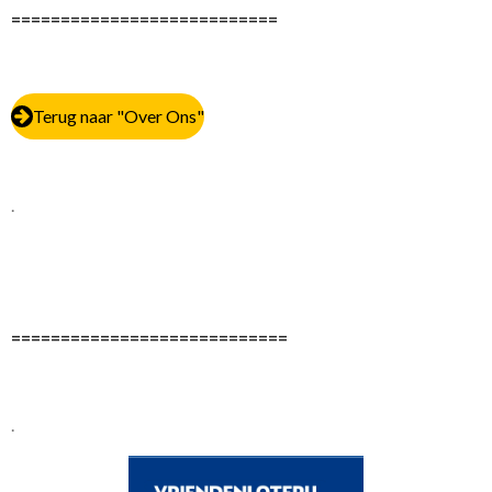
===========================
Terug naar "Over Ons"
.
============================
.