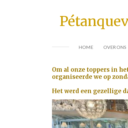
Ga
direct
Pétanquev
naar
de
hoofdinhoud
HOME
OVER ONS
Om al onze toppers in het
organiseerde we op zond
Het werd een gezellige d