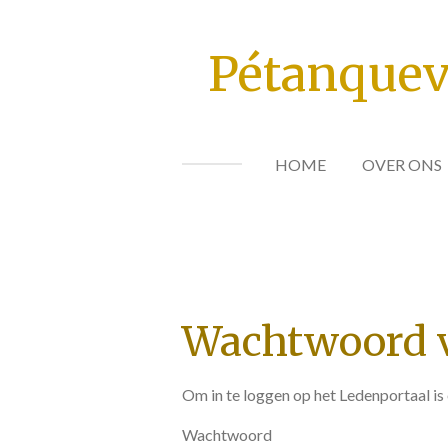
Ga
direct
Pétanquev
naar
de
hoofdinhoud
HOME
OVER ONS
Wachtwoord v
Om in te loggen op het Ledenportaal i
Wachtwoord