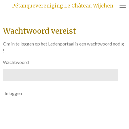
Pétanquevereniging Le Château Wijchen
Ga
direct
naar
de
Wachtwoord vereist
hoofdinhoud
Om in te loggen op het Ledenportaal is een wachtwoord nodig
!
Wachtwoord
Inloggen